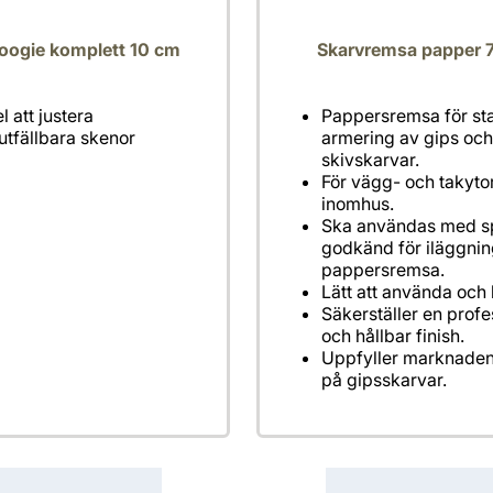
oogie komplett 10 cm
Skarvremsa papper 
l att justera
Pappersremsa för st
utfällbara skenor
armering av gips oc
skivskarvar.
För vägg- och takyto
inomhus.
Ska användas med s
godkänd för iläggnin
pappersremsa.
Lätt att använda och 
Säkerställer en profe
och hållbar finish.
Uppfyller marknaden
på gipsskarvar.