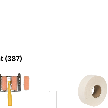
t (387)
lda