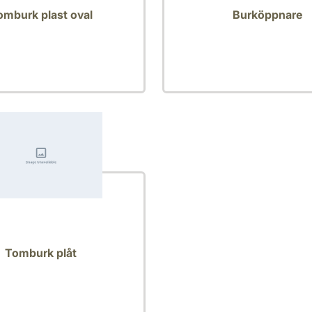
omburk plast oval
Burköppnare
Tomburk plåt