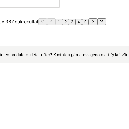
0 av 387 sökresultat
1
2
3
4
5
nte en produkt du letar efter? Kontakta gärna oss genom att fylla i vå