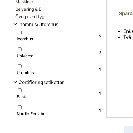
Maskiner
Belysning & El
Sparb
Övriga verktyg
Inomhus/Utomhus
Enke
3
Två 
Inomhus
2
Universal
1
Utomhus
Certifieringsetiketter
1
Basta
1
Nordic Ecolabel