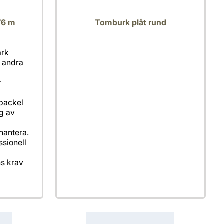
76 m
Tomburk plåt rund
ark
h andra
r
packel
g av
hantera.
ssionell
s krav