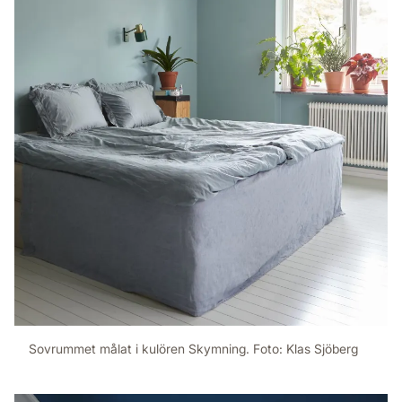
Sovrummet målat i kulören Skymning. Foto: Klas Sjöberg