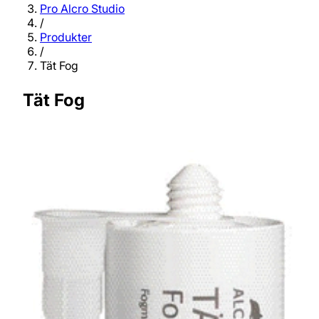
Pro Alcro Studio
/
Produkter
/
Tät Fog
Tät Fog