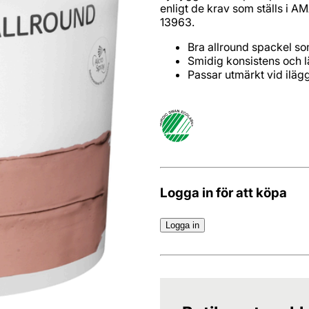
enligt de krav som ställs i A
13963.
Bra allround spackel so
Smidig konsistens och lä
Passar utmärkt vid ilä
Logga in för att köpa
Logga in