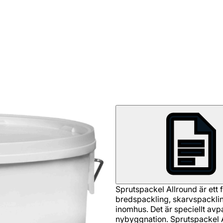
Sprutspackel Allround är ett f
bredspackling, skarvspacklin
inomhus. Det är speciellt avpa
nybyggnation. Sprutspackel A