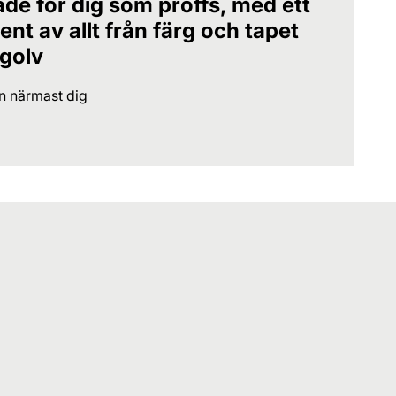
ade för dig som proffs, med ett
nt av allt från färg och tapet
 golv
en närmast dig