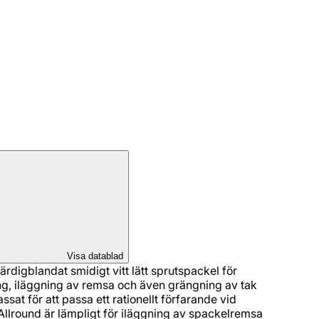
Visa datablad
ärdigblandat smidigt vitt lätt sprutspackel för
g, iläggning av remsa och även grängning av tak
ssat för att passa ett rationellt förfarande vid
llround är lämpligt för iläggning av spackelremsa