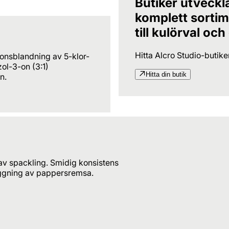
Butiker utveckl
komplett sortime
till kulörval och
Hitta Alcro Studio-butik
ionsblandning av 5-klor-
ol-3-on (3:1)
Hitta din butik
n.
av spackling. Smidig konsistens
läggning av pappersremsa.