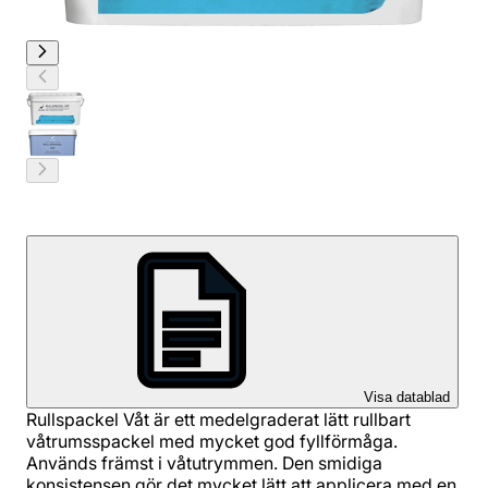
Visa datablad
Rullspackel Våt är ett medelgraderat lätt rullbart
våtrumsspackel med mycket god fyllförmåga.
Används främst i våtutrymmen. Den smidiga
konsistensen gör det mycket lätt att applicera med en