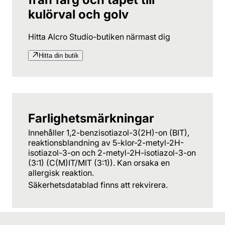
kulörval och golv
Hitta Alcro Studio-butiken närmast dig
Hitta din butik
Farlighetsmärkningar
Innehåller 1,2-benzisotiazol-3(2H)-on (BIT),
reaktionsblandning av 5-klor-2-metyl-2H-
isotiazol-3-on och 2-metyl-2H-isotiazol-3-on
(3:1) (C(M)IT/MIT (3:1)). Kan orsaka en
allergisk reaktion.
Säkerhetsdatablad finns att rekvirera.