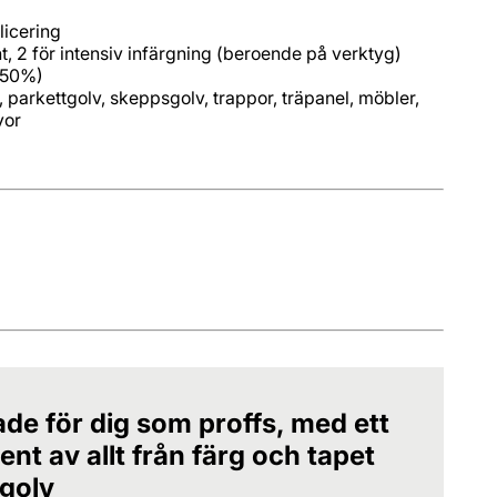
licering
t, 2 för intensiv infärgning (beroende på verktyg)
F 50%)
, parkettgolv, skeppsgolv, trappor, träpanel, möbler,
vor
ade för dig som proffs, med ett
nt av allt från färg och tapet
 golv