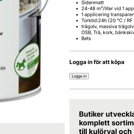
Sidenmatt
24-48 m²/liter vid 1 app
1 applicering transparen
Torktid:24h (20 °C / R
trägolv, massiva trägolv
OSB, Trä, kork, bänkski
Bets
Logga in för att köpa
Logga in
Butiker utveckl
komplett sortime
till kulörval och