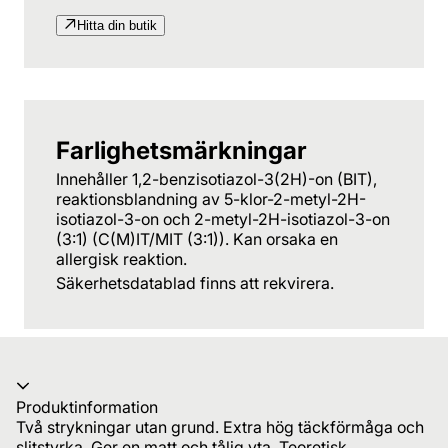
Hitta din butik
Farlighetsmärkningar
Innehåller 1,2-benzisotiazol-3(2H)-on (BIT),
reaktionsblandning av 5-klor-2-metyl-2H-
isotiazol-3-on och 2-metyl-2H-isotiazol-3-on
(3:1) (C(M)IT/MIT (3:1)). Kan orsaka en
allergisk reaktion.
Säkerhetsdatablad finns att rekvirera.
Produktinformation
Två strykningar utan grund. Extra hög täckförmåga och
slitstyrka. Ger en matt och tålig yta. Teoretisk