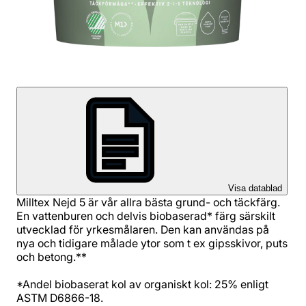
Visa datablad
Milltex Nejd 5 är vår allra bästa grund- och täckfärg.
En vattenburen och delvis biobaserad* färg särskilt
utvecklad för yrkesmålaren. Den kan användas på
nya och tidigare målade ytor som t ex gipsskivor, puts
och betong.**
*Andel biobaserat kol av organiskt kol: 25% enligt
ASTM D6866-18.