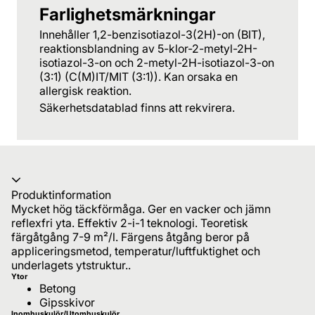
Farlighetsmärkningar
Innehåller 1,2-benzisotiazol-3(2H)-on (BIT),
reaktionsblandning av 5-klor-2-metyl-2H-
isotiazol-3-on och 2-metyl-2H-isotiazol-3-on
(3:1) (C(M)IT/MIT (3:1)). Kan orsaka en
allergisk reaktion.
Säkerhetsdatablad finns att rekvirera.
Produktinformation
Mycket hög täckförmåga. Ger en vacker och jämn
reflexfri yta. Effektiv 2-i-1 teknologi. Teoretisk
färgåtgång 7-9 m²/l. Färgens åtgång beror på
appliceringsmetod, temperatur/luftfuktighet och
underlagets ytstruktur..
Ytor
Betong
Gipsskivor
Inomhuskulör/Utomhuskulör