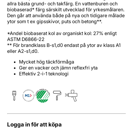
allra bästa grund- och takfärg. En vattenburen och
biobaserad* färg särskilt utvecklad för yrkesmålaren.
Den går att använda både på nya och tidigare målade
ytor som t ex gipsskivor, puts och betong**.
*Andel biobaserat kol av organiskt kol: 27% enligt
ASTM D6866-22
** För brandklass B-s1,d0 endast på ytor av klass A1
eller A2-s1,d0.
Mycket hög täckförmåga
Ger en vacker och jämn reflexfri yta
Effektiv 2-i-1 teknologi
Logga in för att köpa