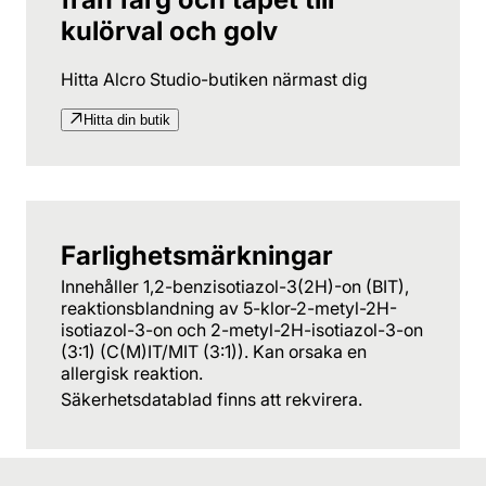
kulörval och golv
Hitta Alcro Studio-butiken närmast dig
Hitta din butik
Farlighetsmärkningar
Innehåller 1,2-benzisotiazol-3(2H)-on (BIT),
reaktionsblandning av 5-klor-2-metyl-2H-
isotiazol-3-on och 2-metyl-2H-isotiazol-3-on
(3:1) (C(M)IT/MIT (3:1)). Kan orsaka en
allergisk reaktion.
Säkerhetsdatablad finns att rekvirera.