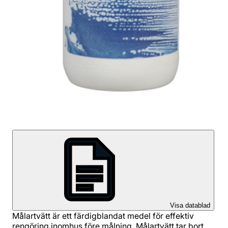
Visa datablad
Målartvätt är ett färdigblandat medel för effektiv
rengöring inomhus före målning. Målartvätt tar bort