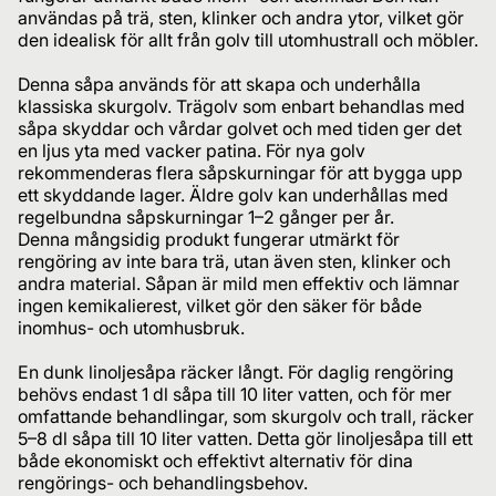
användas på trä, sten, klinker och andra ytor, vilket gör
den idealisk för allt från golv till utomhustrall och möbler.
Denna såpa används för att skapa och underhålla
klassiska skurgolv. Trägolv som enbart behandlas med
såpa skyddar och vårdar golvet och med tiden ger det
en ljus yta med vacker patina. För nya golv
rekommenderas flera såpskurningar för att bygga upp
ett skyddande lager. Äldre golv kan underhållas med
regelbundna såpskurningar 1–2 gånger per år.
Denna mångsidig produkt fungerar utmärkt för
rengöring av inte bara trä, utan även sten, klinker och
andra material. Såpan är mild men effektiv och lämnar
ingen kemikalierest, vilket gör den säker för både
inomhus- och utomhusbruk.
En dunk linoljesåpa räcker långt. För daglig rengöring
behövs endast 1 dl såpa till 10 liter vatten, och för mer
omfattande behandlingar, som skurgolv och trall, räcker
5–8 dl såpa till 10 liter vatten. Detta gör linoljesåpa till ett
både ekonomiskt och effektivt alternativ för dina
rengörings- och behandlingsbehov.