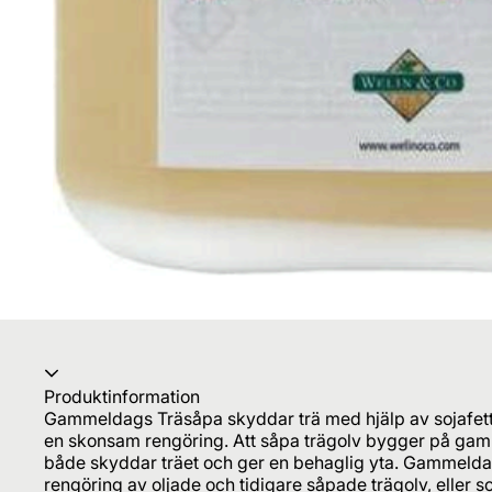
Produktinformation
Gammeldags Träsåpa skyddar trä med hjälp av sojafett
en skonsam rengöring. Att såpa trägolv bygger på gamla
både skyddar träet och ger en behaglig yta. Gammeldag
rengöring av oljade och tidigare såpade trägolv, eller 