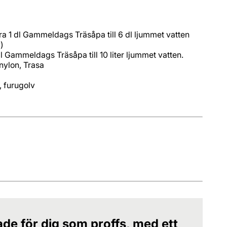
 1 dl Gammeldags Träsåpa till 6 dl ljummet vatten
ade för dig som proffs, med ett