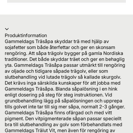
Produktinformation
Gammeldags Träsåpa skyddar trä med hjälp av
sojafetter som både återfettar och ger en skonsam
rengöring. Att såpa trägolv bygger på gamla Nordiska
traditioner. Det både skyddar träet och ger en behaglig
yta. Gammeldags Träsåpa passar utmärkt till rengöring
av oljade och tidigare såpade trägolv, eller som
slutbehandling vid lutade trägolv så kallade skurgolv.
Det krävs inga särskilda kunskaper för att jobba med
Gammeldags Träsåpa. Blanda såpalösning i en hink
enligt dosering på steg för steg instruktionen. Vid
grundbehandling lägg på såpalösningen och upprepa
tills golvet inte tar till sig mer såpa, normalt 2-3 gånger.
Gammeldags Träsåpa finns ofärgad och med vitt
pigment. Den vitpigmenterade såpan passar speciellt
bra till slutbehandling av golv som förbehandlats med
Gammeldags Trälut Vit, men även för rengöring av