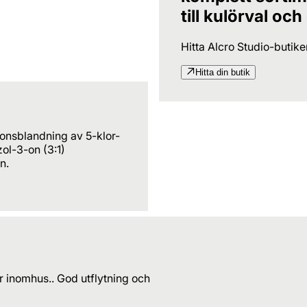
till kulörval och
Hitta Alcro Studio-butik
Hitta din butik
ionsblandning av 5-klor-
ol-3-on (3:1)
n.
 inomhus.. God utflytning och