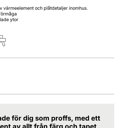
v värmeelement och plåtdetaljer inomhus.
kförmåga
lade ytor
ade för dig som proffs, med ett
nt av allt från färg och tapet