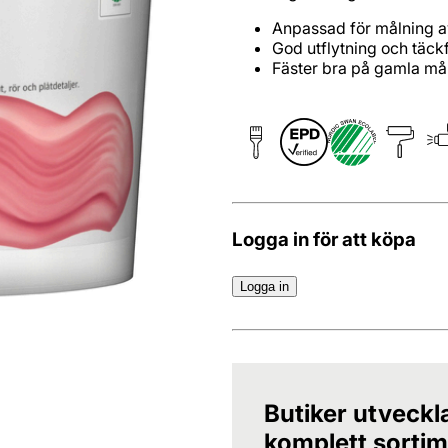
Anpassad för målning a
God utflytning och täc
Fäster bra på gamla må
Logga in för att köpa
Logga in
Butiker utveckl
komplett sortime