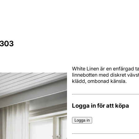
4303
White Linen är en enfärgad ta
linnebotten med diskret vävs
klädd, ombonad känsla.
Logga in för att köpa
Logga in