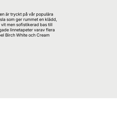
en är tryckt på vår populära
änsla som ger rummet en klädd,
t men sofistikerad bas till
rgade linnetapeter varav flera
empel Birch White och Cream