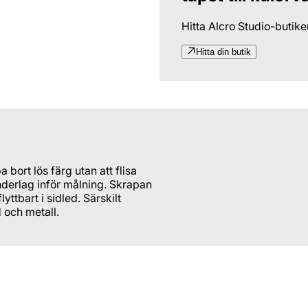
Hitta Alcro Studio-butik
Hitta din butik
bort lös färg utan att flisa
underlag inför målning. Skrapan
yttbart i sidled. Särskilt
d och metall.