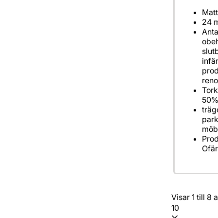
Matt
24 m
Anta
obeh
slut
inf
prod
reno
Tork
50%
träg
park
möbl
Prod
Ofä
Visar 1 till 8
10