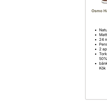
Osmo Hå
Tork
bänk
Kök