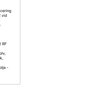
icering
2 vid
d
a
/ RF
olv,
k,
lja -