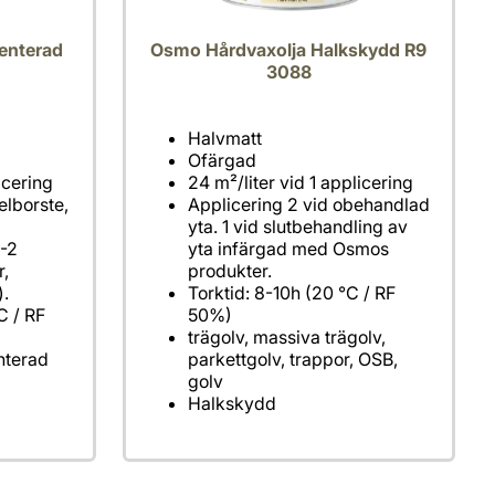
enterad
Osmo Hårdvaxolja Halkskydd R9
3088
elborste,
Applicering 2 vid obehandlad
yta. 1 vid slutbehandling av
1-2
yta infärgad med Osmos
r,
Torktid: 8-10h (20 °C / RF
C / RF
trägolv, massiva trägolv,
nterad
parkettgolv, trappor, OSB,
Halkskydd