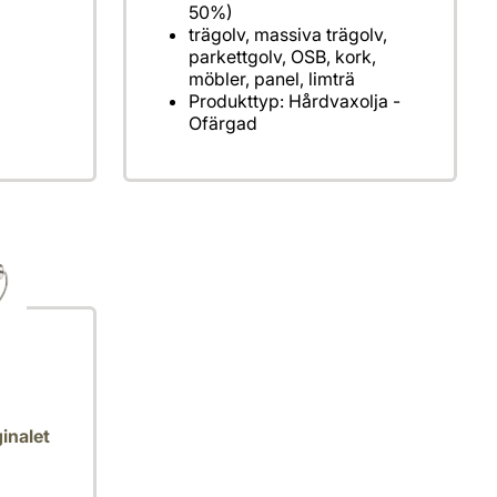
50%)
trägolv, massiva trägolv,
parkettgolv, OSB, kork,
möbler, panel, limträ
Produkttyp: Hårdvaxolja -
Ofärgad
inalet