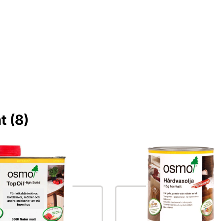
t (8)
lda