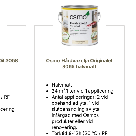
il 3058
Osmo Hårdvaxolja Originalet
3065 halvmatt
Halvmatt
24 m²/liter vid 1 applicering
 / RF
Antal appliceringar: 2 vid
obehandlad yta. 1 vid
icering
slutbehandling av yta
infärgad med Osmos
produkter eller vid
renovering.
Torktid:8-12h (20 °C / RF