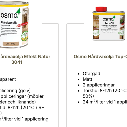
rdvaxolja Effekt Natur
Osmo Hårdvaxolja Top-O
3041
Ofärgad
Matt
2 appliceringar
Torktid: 8-12h (20 °C
appliceringar (möbler,
50%)
24 m²/liter vid 1 appl
tid: 8-12h (20 °C / RF
²/liter vid 1 applicering