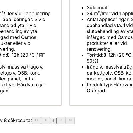
Sidenmatt
²/liter vid 1 applicering
24 m²/liter vid 1 appl
l appliceringar: 2 vid
Antal appliceringar: 
andlad yta. 1 vid
obehandlad yta. 1 vi
behandling av yta
slutbehandling av yt
ärgad med Osmos
infärgad med Osmos
ukter eller vid
produkter eller vid
vering.
renovering.
tid:8-12h (20 °C / RF
Torktid:8-12h (20 °C 
)
50%)
olv, massiva trägolv,
trägolv, massiva träg
ettgolv, OSB, kork,
parkettgolv, OSB, kor
er, panel, limträ
möbler, panel, limträ
ukttyp: Hårdvaxolja -
Produkttyp: Hårdvaxo
rgad
Ofärgad
 av 8 sökresultat
1