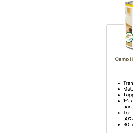
Osmo Hå
1-2 
Tork
30 m