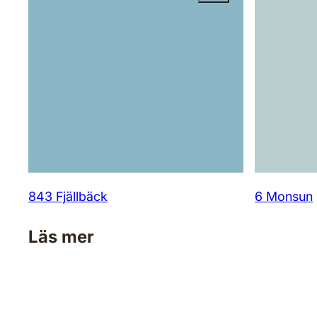
843 Fjällbäck
6 Monsun
Läs mer