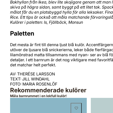
Bokhyllan från Ikea, blev lite skojigare genom att ma
skiva på högra sidan, samt byggt på ett litet tak. Spac
målat får du en platsbyggd hylla för alla leksaker. Fin
Rice. Ett tips är också att måla matchande förvaringsl
Kulörer i paletten: Is, Fjällbäck, Monsun
Paletten
Det mesta är fint till denna ljust blå kulör. Accentfärge
utöver de ljusare blå snickerierna, leker både flerfär
lilamönstrad matta tillsammans med nyan- ser av blå f
detaljer. I ett barnrum är det nog viktigare med favorit
det matchar helt perfekt.
AV: THERÉSE LARSSON
TEXT: JILL WINDAHL
FOTO: MARIA ROSENLÖF
Rekommenderade kulörer
Måla barnrummet i en lekfull kulör!