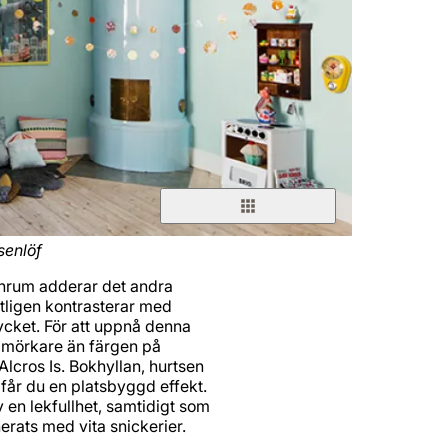
senlöf
arnrum adderar det andra
entligen kontrasterar med
ycket. För att uppnå denna
g mörkare än färgen på
lcros Is. Bokhyllan, hurtsen
får du en platsbyggd effekt.
 en lekfullhet, samtidigt som
erats med vita snickerier.