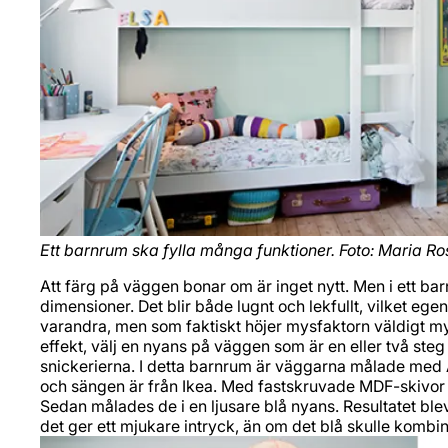
Ett barnrum ska fylla många funktioner. Foto: Maria Ro
Att färg på väggen bonar om är inget nytt. Men i ett b
dimensioner. Det blir både lugnt och lekfullt, vilket eg
varandra, men som faktiskt höjer mysfaktorn väldigt m
effekt, välj en nyans på väggen som är en eller två ste
snickerierna. I detta barnrum är väggarna målade med A
och sängen är från Ikea. Med fastskruvade MDF-skivor 
Sedan målades de i en ljusare blå nyans. Resultatet blev
det ger ett mjukare intryck, än om det blå skulle kombin