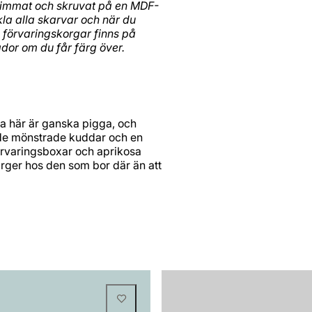
n limmat och skruvat på en MDF-
kla alla skarvar och när du
a förvaringskorgar finns på
ådor om du får färg över.
rna här är ganska pigga, och
gade mönstrade kuddar och en
örvaringsboxar och aprikosa
färger hos den som bor där än att